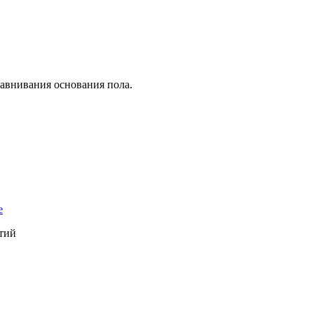
равнивания основания пола.
е
тий