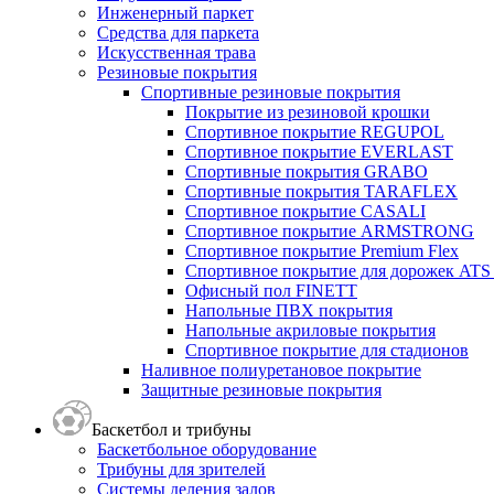
Инженерный паркет
Средства для паркета
Искусственная трава
Резиновые покрытия
Спортивные резиновые покрытия
Покрытие из резиновой крошки
Спортивное покрытие REGUPOL
Спортивное покрытие EVERLAST
Спортивные покрытия GRABO
Спортивные покрытия TARAFLEX
Спортивное покрытие CASALI
Спортивное покрытие ARMSTRONG
Спортивное покрытие Premium Flex
Спортивное покрытие для дорожек ATS K
Офисный пол FINETT
Напольные ПВХ покрытия
Напольные акриловые покрытия
Спортивное покрытие для стадионов
Наливное полиуретановое покрытие
Защитные резиновые покрытия
Баскетбол и трибуны
Баскетбольное оборудование
Трибуны для зрителей
Системы деления залов