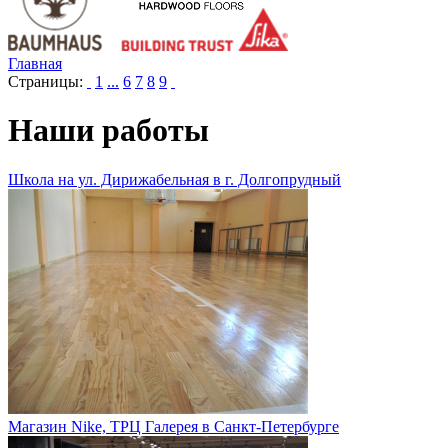
Главная
Страницы:
1
...
6
7
8
9
Наши работы
Школа на ул. Дирижабельная в г. Долгопрудный
Магазин Nike, ТРЦ Галерея в Санкт-Петербурге