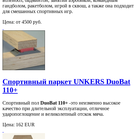
волейбол, бадминтон, занятий аэробикой, командным
гандболом, ракетболом, игрой в сквош, а также она подходит
для смешанных спортивных игр.
Цена:
от 4500 руб.
Спортивный паркет UNKERS DuoBat
110+
Спортивный пол
DuoBat 110+
-это н
еизменно высокое
качество при длительной эксплуатации, о
тличное
ударопоглощение и в
еликолепный отскок мяча.
Цена:
162 EUR