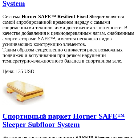
System
Система
Horner SAFE™ Resilient Fixed Sleeper
является
самой апробированной временем наряду с самыми
современными технологиями достижения эластичности. В
качестве добавления к цельнодеревянным лагам, снабженным
амортизаторами SAFE™, имеются несколько видов
усиливающих конструкцию элементов.
Таким образом существенно снижается риск возможных
подвижек и вспучивания при резком нарушении
температурно-влажностного баланса в спортивном зале.
Цена:
135 USD
Спортивный паркет Horner SAFE™
Sleeper Subfloor System
Эластичная конструкция системы
SAFE™ Sleeper
проявляет