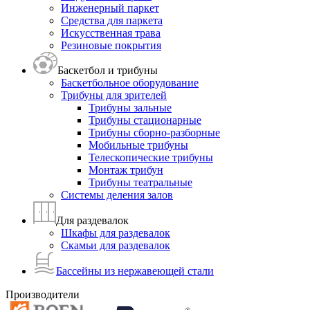
Инженерный паркет
Средства для паркета
Искусственная трава
Резиновые покрытия
Баскетбол и трибуны
Баскетбольное оборудование
Трибуны для зрителей
Трибуны зальные
Трибуны стационарные
Трибуны сборно-разборные
Мобильные трибуны
Телескопические трибуны
Монтаж трибун
Трибуны театральные
Системы деления залов
Для раздевалок
Шкафы для раздевалок
Скамьи для раздевалок
Бассейны из нержавеющей стали
Производители