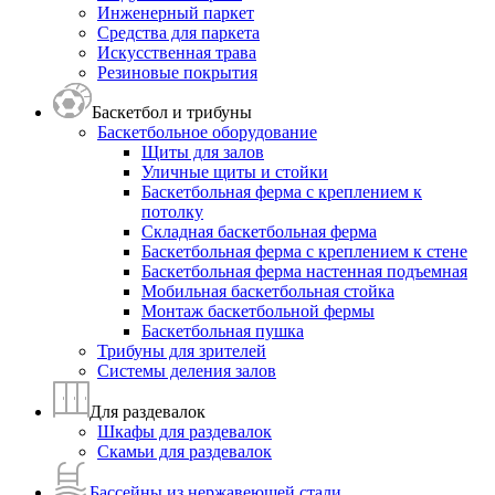
Инженерный паркет
Средства для паркета
Искусственная трава
Резиновые покрытия
Баскетбол и трибуны
Баскетбольное оборудование
Щиты для залов
Уличные щиты и стойки
Баскетбольная ферма с креплением к
потолку
Складная баскетбольная ферма
Баскетбольная ферма с креплением к стене
Баскетбольная ферма настенная подъемная
Мобильная баскетбольная стойка
Монтаж баскетбольной фермы
Баскетбольная пушка
Трибуны для зрителей
Системы деления залов
Для раздевалок
Шкафы для раздевалок
Скамьи для раздевалок
Бассейны из нержавеющей стали