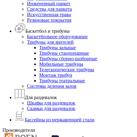
Инженерный паркет
Средства для паркета
Искусственная трава
Резиновые покрытия
Баскетбол и трибуны
Баскетбольное оборудование
Трибуны для зрителей
Трибуны зальные
Трибуны стационарные
Трибуны сборно-разборные
Мобильные трибуны
Телескопические трибуны
Монтаж трибун
Трибуны театральные
Системы деления залов
Для раздевалок
Шкафы для раздевалок
Скамьи для раздевалок
Бассейны из нержавеющей стали
Производители