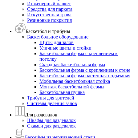
Инженерный паркет
Средства для паркета
Искусственная трава
Резиновые покрытия
Баскетбол и трибуны
Баскетбольное оборудование
Щиты для залов
Уличные щиты и стойки
Баскетбольная ферма с креплением к
потолку
Складная баскетбольная ферма
Баскетбольная ферма с креплением к стене
Баскетбольная ферма настенная подъемная
Мобильная баскетбольная стойка
Монтаж баскетбольной фермы
Баскетбольная пушка
Трибуны для зрителей
Системы деления залов
Для раздевалок
Шкафы для раздевалок
Скамьи для раздевалок
Бассейны из нержавеющей стали