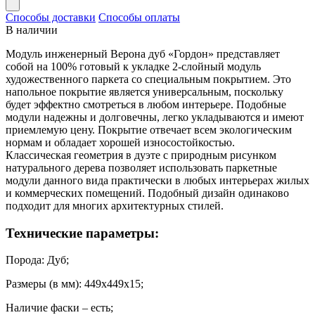
Способы доставки
Способы оплаты
В наличии
Модуль
инженерный
Верона
дуб
«Гордон» представляет
собой
на
100
%
готовый
к
укладке
2
-
слойный
модуль
художественного
паркета
со
специальным
покрытием
.
Это
напольное
покрытие
является
универсальным
,
поскольку
будет
эффектно
смотреться
в
любом
интерьере
.
Подобные
модули
надежны
и
долговечны
,
легко
укладываются
и
имеют
приемлемую
цену
.
Покрытие
отвечает
всем
экологическим
нормам
и
обладает
хорошей
износостойкостью
.
Классическая
геометрия
в
дуэте
с
природным
рисунком
натурального
дерева
позволяет
использовать
паркетные
модули
данного
вида
практически
в
любых
интерьерах
жилых
и
коммерческих
помещений
.
Подобный
дизайн
одинаково
подходит
для
многих
архитектурных
стилей
.
Технические
параметры
:
Порода
:
Дуб
;
Размеры
(
в
мм
):
449х449х15
;
Наличие
фаски
–
есть
;