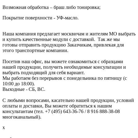
Возможная
обработка
–
браш
либо
тонировка
;
Покрытие
поверхности
-
УФ
-
масло
.
Наша
компания
предлагает
москвичам
и
жителям
МО
выбрать
и
купить
качественные
модули
с
доставкой
.
Так
же
мы
готовы
отправить
продукцию
Заказчикам
,
привлекая
для
этого
транспортные
компании
.
Посетив
наш
офис
,
вы
можете
ознакомиться
с
образцами
нашей
продукции
,
получить
необходимые
консультации
и
выбрать
подходящий
для
себя
вариант
.
Мы
работаем
без
перерывов
с
понедельника
по
пятницу
(
с
10
:
00
до
18
:
00
).
Выходные
-
СБ
,
ВС
.
С
любыми
вопросами
,
касательно
нашей
продукции
,
условий
оплаты
и
доставки
,
Вы
можете
обратиться
к
нашим
консультантам
(
тел
. +
7
(
495
)
643
-
36
-
76
/
8 916
888
-
38
-
08
многоканальный
).
x