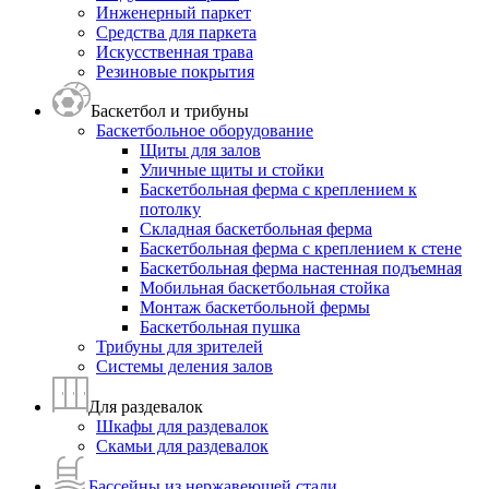
Инженерный паркет
Средства для паркета
Искусственная трава
Резиновые покрытия
Баскетбол и трибуны
Баскетбольное оборудование
Щиты для залов
Уличные щиты и стойки
Баскетбольная ферма с креплением к
потолку
Складная баскетбольная ферма
Баскетбольная ферма с креплением к стене
Баскетбольная ферма настенная подъемная
Мобильная баскетбольная стойка
Монтаж баскетбольной фермы
Баскетбольная пушка
Трибуны для зрителей
Системы деления залов
Для раздевалок
Шкафы для раздевалок
Скамьи для раздевалок
Бассейны из нержавеющей стали